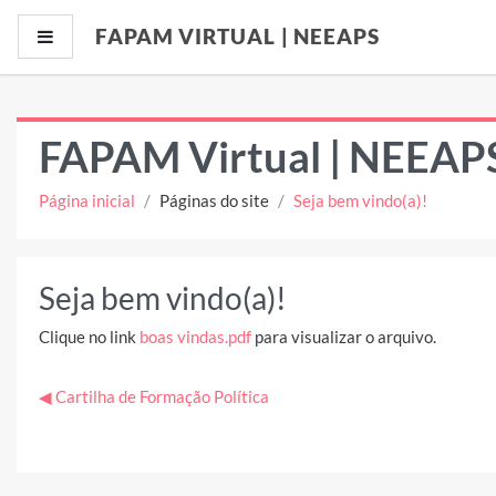
Ir para o conteúdo principal
FAPAM VIRTUAL | NEEAPS
Painel lateral
FAPAM Virtual | NEEAP
Página inicial
Páginas do site
Seja bem vindo(a)!
Seja bem vindo(a)!
Clique no link
boas vindas.pdf
para visualizar o arquivo.
◀︎ Cartilha de Formação Política
Seg