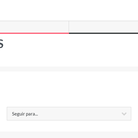
S
uir para...